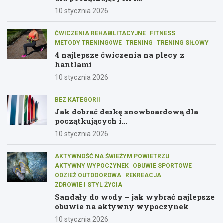
średniozaawansowanych graczy
10 stycznia 2026
ĆWICZENIA REHABILITACYJNE
FITNESS
METODY TRENINGOWE
TRENING
TRENING SIŁOWY
4 najlepsze ćwiczenia na plecy z
hantlami
10 stycznia 2026
BEZ KATEGORII
Jak dobrać deskę snowboardową dla
początkujących i
średniozaawansowanych
10 stycznia 2026
AKTYWNOŚĆ NA ŚWIEŻYM POWIETRZU
AKTYWNY WYPOCZYNEK
OBUWIE SPORTOWE
ODZIEŻ OUTDOOROWA
REKREACJA
ZDROWIE I STYL ŻYCIA
Sandały do wody – jak wybrać najlepsze
obuwie na aktywny wypoczynek
10 stycznia 2026