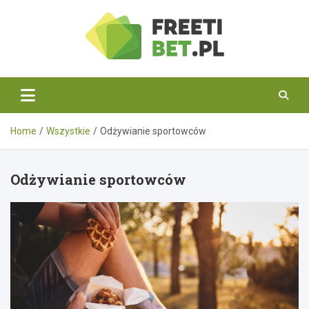
Skip
to
content
Freetibet.pl
Home
Wszystkie
Odżywianie sportowców
Odżywianie sportowców