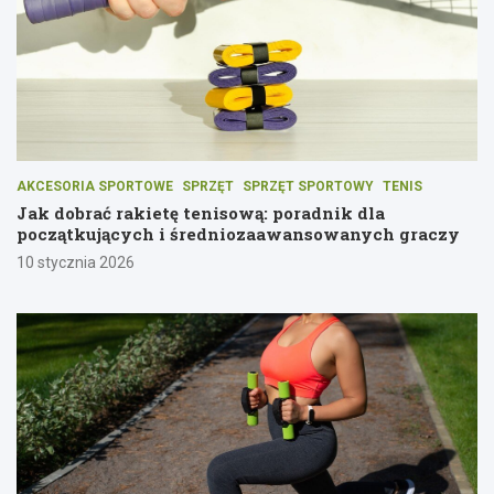
AKCESORIA SPORTOWE
SPRZĘT
SPRZĘT SPORTOWY
TENIS
Jak dobrać rakietę tenisową: poradnik dla
początkujących i średniozaawansowanych graczy
10 stycznia 2026