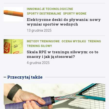
INNOWACJE TECHNOLOGICZNE
SPORTY EKSTREMALNE
SPORTY WODNE
Elektryczne deski do pływania: nowy
wymiar sportów wodnych
13 grudnia 2025
METODY TRENINGOWE
OCENA WYSIŁKU
TRENING
TRENING SIŁOWY
Skala RPE w treningu siłowym: co to
znaczy i jak ją stosować?
4 grudnia 2025
Przeczytaj także