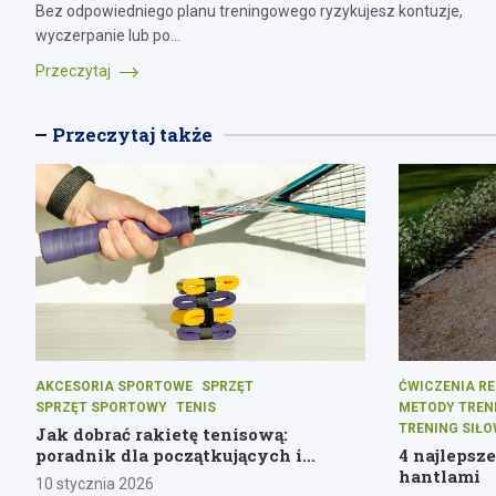
Bez odpowiedniego planu treningowego ryzykujesz kontuzje,
wyczerpanie lub po…
Przeczytaj
Przeczytaj także
AKCESORIA SPORTOWE
SPRZĘT
ĆWICZENIA RE
SPRZĘT SPORTOWY
TENIS
METODY TREN
TRENING SIŁ
Jak dobrać rakietę tenisową:
poradnik dla początkujących i
4 najlepsz
średniozaawansowanych graczy
hantlami
10 stycznia 2026