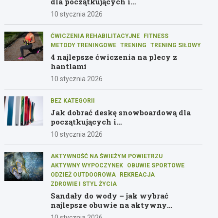
dla początkujących i
średniozaawansowanych graczy
10 stycznia 2026
ĆWICZENIA REHABILITACYJNE
FITNESS
METODY TRENINGOWE
TRENING
TRENING SIŁOWY
4 najlepsze ćwiczenia na plecy z
hantlami
10 stycznia 2026
BEZ KATEGORII
Jak dobrać deskę snowboardową dla
początkujących i
średniozaawansowanych
10 stycznia 2026
AKTYWNOŚĆ NA ŚWIEŻYM POWIETRZU
AKTYWNY WYPOCZYNEK
OBUWIE SPORTOWE
ODZIEŻ OUTDOOROWA
REKREACJA
ZDROWIE I STYL ŻYCIA
Sandały do wody – jak wybrać
najlepsze obuwie na aktywny
wypoczynek
10 stycznia 2026