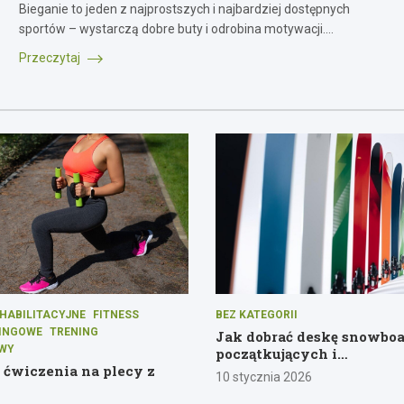
Bieganie to jeden z najprostszych i najbardziej dostępnych
sportów – wystarczą dobre buty i odrobina motywacji.…
Przeczytaj
HABILITACYJNE
FITNESS
BEZ KATEGORII
INGOWE
TRENING
Jak dobrać deskę snowbo
OWY
początkujących i
e ćwiczenia na plecy z
średniozaawansowanych
10 stycznia 2026