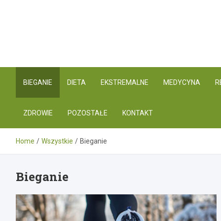
Skip
to
content
BIEGANIE
DIETA
EKSTREMALNE
MEDYCYNA
R
ZDROWIE
POZOSTAŁE
KONTAKT
Home
Wszystkie
Bieganie
Bieganie