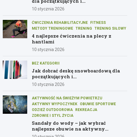
dla początkujących i
średniozaawansowanych graczy
10 stycznia 2026
ĆWICZENIA REHABILITACYJNE
FITNESS
METODY TRENINGOWE
TRENING
TRENING SIŁOWY
4 najlepsze ćwiczenia na plecy z
hantlami
10 stycznia 2026
BEZ KATEGORII
Jak dobrać deskę snowboardową dla
początkujących i
średniozaawansowanych
10 stycznia 2026
AKTYWNOŚĆ NA ŚWIEŻYM POWIETRZU
AKTYWNY WYPOCZYNEK
OBUWIE SPORTOWE
ODZIEŻ OUTDOOROWA
REKREACJA
ZDROWIE I STYL ŻYCIA
Sandały do wody – jak wybrać
najlepsze obuwie na aktywny
wypoczynek
10 stycznia 2026