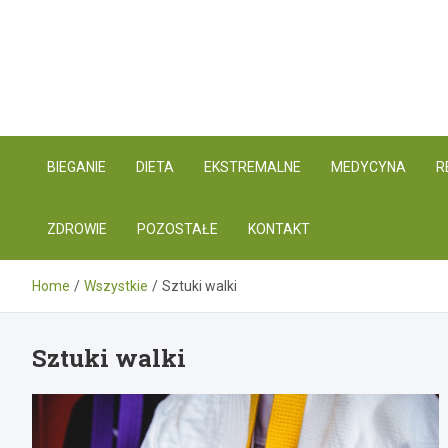
Skip
to
content
BIEGANIE
DIETA
EKSTREMALNE
MEDYCYNA
R
ZDROWIE
POZOSTAŁE
KONTAKT
Home
Wszystkie
Sztuki walki
Sztuki walki