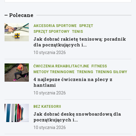
Polecane
AKCESORIA SPORTOWE
SPRZĘT
SPRZĘT SPORTOWY
TENIS
Jak dobrać rakietę tenisową: poradnik
dla początkujących i
średniozaawansowanych graczy
10 stycznia 2026
ĆWICZENIA REHABILITACYJNE
FITNESS
METODY TRENINGOWE
TRENING
TRENING SIŁOWY
4 najlepsze ćwiczenia na plecy z
hantlami
10 stycznia 2026
BEZ KATEGORII
Jak dobrać deskę snowboardową dla
początkujących i
średniozaawansowanych
10 stycznia 2026