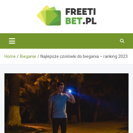
Skip
to
content
Freetibet.pl
Home
Bieganie
Najlepsze czołówki do biegania – ranking 2023