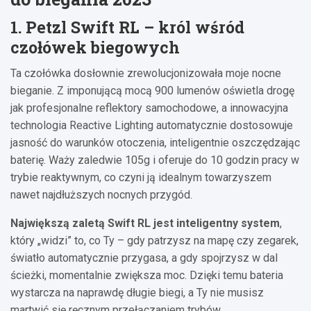
1. Petzl Swift RL – król wśród
czołówek biegowych
Ta czołówka dosłownie zrewolucjonizowała moje nocne
bieganie. Z imponującą mocą 900 lumenów oświetla drogę
jak profesjonalne reflektory samochodowe, a innowacyjna
technologia Reactive Lighting automatycznie dostosowuje
jasność do warunków otoczenia, inteligentnie oszczędzając
baterię. Waży zaledwie 105g i oferuje do 10 godzin pracy w
trybie reaktywnym, co czyni ją idealnym towarzyszem
nawet najdłuższych nocnych przygód.
Największą zaletą Swift RL jest inteligentny system
,
który „widzi” to, co Ty – gdy patrzysz na mapę czy zegarek,
światło automatycznie przygasa, a gdy spojrzysz w dal
ścieżki, momentalnie zwiększa moc. Dzięki temu bateria
wystarcza na naprawdę długie biegi, a Ty nie musisz
martwić się ręcznym przełączaniem trybów.