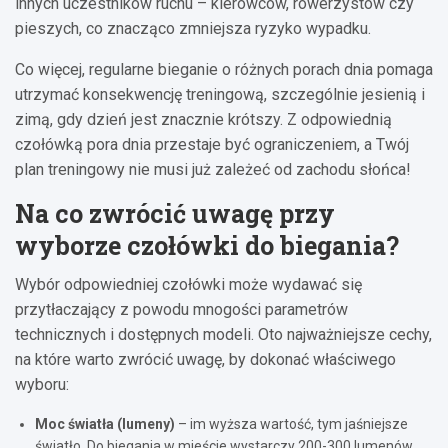
innych uczestników ruchu – kierowców, rowerzystów czy
pieszych, co znacząco zmniejsza ryzyko wypadku.
Co więcej, regularne bieganie o różnych porach dnia pomaga
utrzymać konsekwencję treningową, szczególnie jesienią i
zimą, gdy dzień jest znacznie krótszy. Z odpowiednią
czołówką pora dnia przestaje być ograniczeniem, a Twój
plan treningowy nie musi już zależeć od zachodu słońca!
Na co zwrócić uwagę przy
wyborze czołówki do biegania?
Wybór odpowiedniej czołówki może wydawać się
przytłaczający z powodu mnogości parametrów
technicznych i dostępnych modeli. Oto najważniejsze cechy,
na które warto zwrócić uwagę, by dokonać właściwego
wyboru:
Moc światła (lumeny)
– im wyższa wartość, tym jaśniejsze
światło. Do biegania w mieście wystarczy 200-300 lumenów,