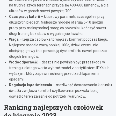
na trudniejszych terenach przyda się 400-600 lumenów, a dla
ultrasów w górach nawet powyżej 700.
Czas pracy baterii
– kluczowy parametr, szczególnie przy
dłuższych biegach. Najlepsze modele oferują 5-10 godzin
pracy przy maksymalnej mocy, co pozwala ukończyć nawet
długi trening bez obaw o wygaśnięcie światła.
Waga
– lżejsza czołówka to większy komfort podczas biegu.
Najlepsze modele ważą poniżej 100g, dzięki czemu nie
obciążają głowy i nie powodują dyskomfortu nawet podczas
długich treningów.
Wodoodporność
– deszcz nie powinien być przeszkodą w
treningu, dlatego warto wybrać model z certyfikatem IPX4 lub
wyższym, który zapewni ochronę przed zachlapaniem i
opadami.
Regulacja kąta świecenia
– możliwość dostosowania kierunku
światła zwiększa komfort użytkowania i pozwala lepiej
oświetlić teren zależnie od potrzeb i warunków.
Ranking najlepszych czołówek
do biegania 2023