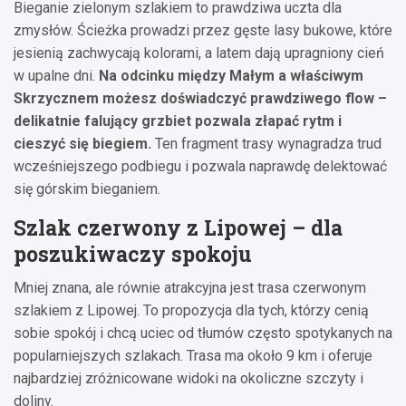
Bieganie zielonym szlakiem to prawdziwa uczta dla
zmysłów. Ścieżka prowadzi przez gęste lasy bukowe, które
jesienią zachwycają kolorami, a latem dają upragniony cień
w upalne dni.
Na odcinku między Małym a właściwym
Skrzycznem możesz doświadczyć prawdziwego flow –
delikatnie falujący grzbiet pozwala złapać rytm i
cieszyć się biegiem.
Ten fragment trasy wynagradza trud
wcześniejszego podbiegu i pozwala naprawdę delektować
się górskim bieganiem.
Szlak czerwony z Lipowej – dla
poszukiwaczy spokoju
Mniej znana, ale równie atrakcyjna jest trasa czerwonym
szlakiem z Lipowej. To propozycja dla tych, którzy cenią
sobie spokój i chcą uciec od tłumów często spotykanych na
popularniejszych szlakach. Trasa ma około 9 km i oferuje
najbardziej zróżnicowane widoki na okoliczne szczyty i
doliny.