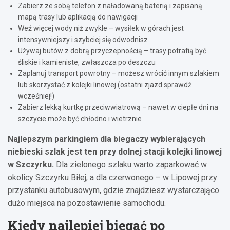
Zabierz ze sobą telefon z naładowaną baterią i zapisaną
mapą trasy lub aplikacją do nawigacji
Weź więcej wody niż zwykle – wysiłek w górach jest
intensywniejszy i szybciej się odwodnisz
Używaj butów z dobrą przyczepnością – trasy potrafią być
śliskie i kamieniste, zwłaszcza po deszczu
Zaplanuj transport powrotny – możesz wrócić innym szlakiem
lub skorzystać z kolejki linowej (ostatni zjazd sprawdź
wcześniej!)
Zabierz lekką kurtkę przeciwwiatrową – nawet w ciepłe dni na
szczycie może być chłodno i wietrznie
Najlepszym parkingiem dla biegaczy wybierających
niebieski szlak jest ten przy dolnej stacji kolejki linowej
w Szczyrku.
Dla zielonego szlaku warto zaparkować w
okolicy Szczyrku Biłej, a dla czerwonego – w Lipowej przy
przystanku autobusowym, gdzie znajdziesz wystarczająco
dużo miejsca na pozostawienie samochodu.
Kiedy najlepiej biegać po