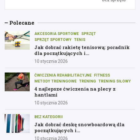
Polecane
AKCESORIA SPORTOWE
SPRZĘT
SPRZĘT SPORTOWY
TENIS
Jak dobrać rakietę tenisową: poradnik
dla początkujących i
średniozaawansowanych graczy
10 stycznia 2026
ĆWICZENIA REHABILITACYJNE
FITNESS
METODY TRENINGOWE
TRENING
TRENING SIŁOWY
4 najlepsze ćwiczenia na plecy z
hantlami
10 stycznia 2026
BEZ KATEGORII
Jak dobrać deskę snowboardową dla
początkujących i
średniozaawansowanych
10 stycznia 2026