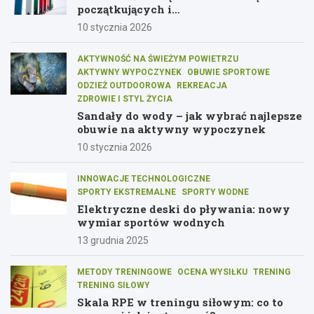
początkujących i
średniozaawansowanych
10 stycznia 2026
AKTYWNOŚĆ NA ŚWIEŻYM POWIETRZU
AKTYWNY WYPOCZYNEK
OBUWIE SPORTOWE
ODZIEŻ OUTDOOROWA
REKREACJA
ZDROWIE I STYL ŻYCIA
Sandały do wody – jak wybrać najlepsze
obuwie na aktywny wypoczynek
10 stycznia 2026
INNOWACJE TECHNOLOGICZNE
SPORTY EKSTREMALNE
SPORTY WODNE
Elektryczne deski do pływania: nowy
wymiar sportów wodnych
13 grudnia 2025
METODY TRENINGOWE
OCENA WYSIŁKU
TRENING
TRENING SIŁOWY
Skala RPE w treningu siłowym: co to