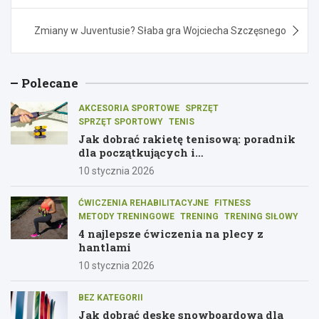
Zmiany w Juventusie? Słaba gra Wojciecha Szczęsnego
Polecane
AKCESORIA SPORTOWE
SPRZĘT
SPRZĘT SPORTOWY
TENIS
Jak dobrać rakietę tenisową: poradnik
dla początkujących i
średniozaawansowanych graczy
10 stycznia 2026
ĆWICZENIA REHABILITACYJNE
FITNESS
METODY TRENINGOWE
TRENING
TRENING SIŁOWY
4 najlepsze ćwiczenia na plecy z
hantlami
10 stycznia 2026
BEZ KATEGORII
Jak dobrać deskę snowboardową dla