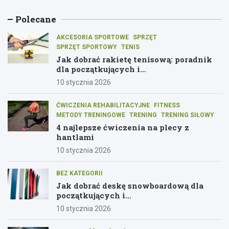
Polecane
AKCESORIA SPORTOWE
SPRZĘT
SPRZĘT SPORTOWY
TENIS
Jak dobrać rakietę tenisową: poradnik
dla początkujących i
średniozaawansowanych graczy
10 stycznia 2026
ĆWICZENIA REHABILITACYJNE
FITNESS
METODY TRENINGOWE
TRENING
TRENING SIŁOWY
4 najlepsze ćwiczenia na plecy z
hantlami
10 stycznia 2026
BEZ KATEGORII
Jak dobrać deskę snowboardową dla
początkujących i
średniozaawansowanych
10 stycznia 2026