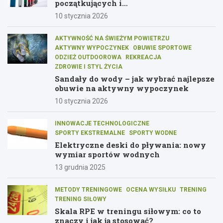
początkujących i
średniozaawansowanych
10 stycznia 2026
AKTYWNOŚĆ NA ŚWIEŻYM POWIETRZU
AKTYWNY WYPOCZYNEK
OBUWIE SPORTOWE
ODZIEŻ OUTDOOROWA
REKREACJA
ZDROWIE I STYL ŻYCIA
Sandały do wody – jak wybrać najlepsze
obuwie na aktywny wypoczynek
10 stycznia 2026
INNOWACJE TECHNOLOGICZNE
SPORTY EKSTREMALNE
SPORTY WODNE
Elektryczne deski do pływania: nowy
wymiar sportów wodnych
13 grudnia 2025
METODY TRENINGOWE
OCENA WYSIŁKU
TRENING
TRENING SIŁOWY
Skala RPE w treningu siłowym: co to
znaczy i jak ją stosować?