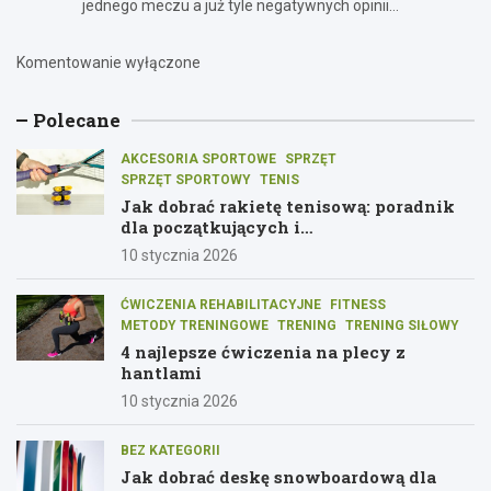
jednego meczu a już tyle negatywnych opinii…
Komentowanie wyłączone
Polecane
AKCESORIA SPORTOWE
SPRZĘT
SPRZĘT SPORTOWY
TENIS
Jak dobrać rakietę tenisową: poradnik
dla początkujących i
średniozaawansowanych graczy
10 stycznia 2026
ĆWICZENIA REHABILITACYJNE
FITNESS
METODY TRENINGOWE
TRENING
TRENING SIŁOWY
4 najlepsze ćwiczenia na plecy z
hantlami
10 stycznia 2026
BEZ KATEGORII
Jak dobrać deskę snowboardową dla