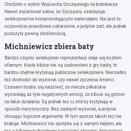
Chodziło o wybór Wojciecha Szczęsnego na bramkarza.
Nawet zażartował sobie, że Szczęsny szantażuje
selekcjonerów kompromitującymi materiałami. Nie jest to
oczywiście prawdziwe oskarżenie, a jedynie żart, ale jednak
podszyty pewną złośliwością.
Michniewicz zbiera baty
Bardzo często selekcjoner reprezentacji staje się kozłem
ofiarnym. Kiedy kibice nie są zadowoleni z gry kadry, to
bardzo chętnie krytykują publicznie selekcjonera. Nierzadko
też dochodzi do wyzwisk czy nawet życzenia śmierci.
Czasami trudno się nadziwić, że mecze piłkarskie
wyzwalają aż tyle negatywnych emocji, że kibice są gotowi
na takie działania. Są jednak też ci, którzy krytykują w
sposób merytoryczny. Bez żadnych wyzwisk, a jedynie
stosując logiczne argumenty. W tym sporze takich też nie
brakuje. Michniewicz nie spotyka się z samym hejtem, ale
też z kilkoma kulturalnymi karcącymi słowami. Najczęściej