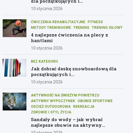
dla początkujących i
średniozaawansowanych graczy
10 stycznia 2026
ĆWICZENIA REHABILITACYJNE
FITNESS
METODY TRENINGOWE
TRENING
TRENING SIŁOWY
4 najlepsze ćwiczenia na plecy z
hantlami
10 stycznia 2026
BEZ KATEGORII
Jak dobrać deskę snowboardową dla
początkujących i
średniozaawansowanych
10 stycznia 2026
AKTYWNOŚĆ NA ŚWIEŻYM POWIETRZU
AKTYWNY WYPOCZYNEK
OBUWIE SPORTOWE
ODZIEŻ OUTDOOROWA
REKREACJA
ZDROWIE I STYL ŻYCIA
Sandały do wody – jak wybrać
najlepsze obuwie na aktywny
wypoczynek
10 stycznia 2026