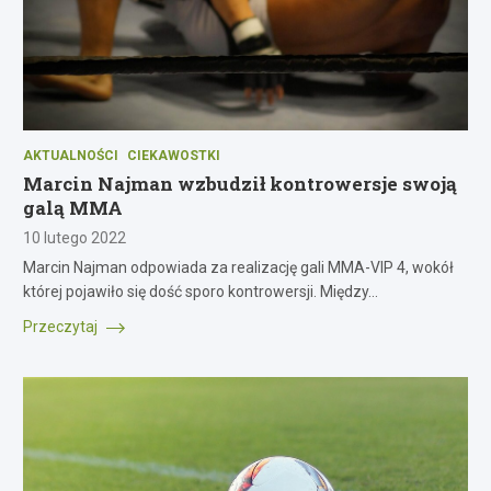
AKTUALNOŚCI
CIEKAWOSTKI
Marcin Najman wzbudził kontrowersje swoją
galą MMA
10 lutego 2022
Marcin Najman odpowiada za realizację gali MMA-VIP 4, wokół
której pojawiło się dość sporo kontrowersji. Między…
Przeczytaj