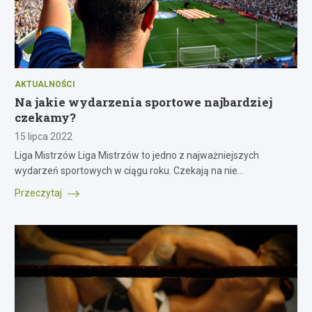
AKTUALNOŚCI
Na jakie wydarzenia sportowe najbardziej
czekamy?
15 lipca 2022
Liga Mistrzów Liga Mistrzów to jedno z najważniejszych
wydarzeń sportowych w ciągu roku. Czekają na nie…
Przeczytaj