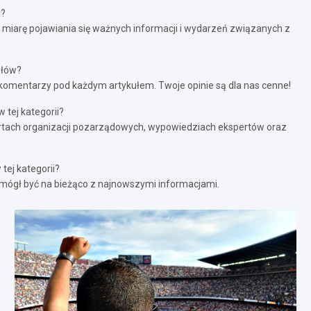
i?
 miarę pojawiania się ważnych informacji i wydarzeń związanych z
ułów?
 komentarzy pod każdym artykułem. Twoje opinie są dla nas cenne!
 tej kategorii?
portach organizacji pozarządowych, wypowiedziach ekspertów oraz
ej kategorii?
 mógł być na bieżąco z najnowszymi informacjami.