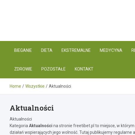
Skip
to
content
BIEGANIE
DIETA
EKSTREMALNE
MEDYCYNA
R
ZDROWIE
POZOSTAŁE
KONTAKT
Home
Wszystkie
Aktualności
Aktualności
Aktualności
Kategoria
Aktualności
na stronie freetibet.pl to miejsce, w któr
działań wspierających jego wolność. Tutaj publikujemy regularne