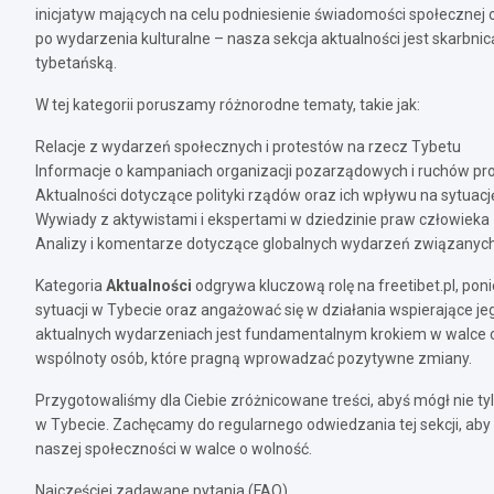
inicjatyw mających na celu podniesienie świadomości społecznej o
po wydarzenia kulturalne – nasza sekcja aktualności jest skarbnic
tybetańską.
W tej kategorii poruszamy różnorodne tematy, takie jak:
Relacje z wydarzeń społecznych i protestów na rzecz Tybetu
Informacje o kampaniach organizacji pozarządowych i ruchów pr
Aktualności dotyczące polityki rządów oraz ich wpływu na sytuacj
Wywiady z aktywistami i ekspertami w dziedzinie praw człowieka
Analizy i komentarze dotyczące globalnych wydarzeń związanyc
Kategoria
Aktualności
odgrywa kluczową rolę na freetibet.pl, p
sytuacji w Tybecie oraz angażować się w działania wspierające 
aktualnych wydarzeniach jest fundamentalnym krokiem w walce o w
wspólnoty osób, które pragną wprowadzać pozytywne zmiany.
Przygotowaliśmy dla Ciebie zróżnicowane treści, abyś mógł nie tyl
w Tybecie. Zachęcamy do regularnego odwiedzania tej sekcji, aby
naszej społeczności w walce o wolność.
Najczęściej zadawane pytania (FAQ)