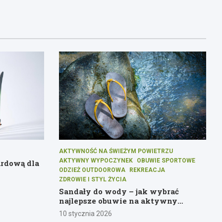
AKTYWNOŚĆ NA ŚWIEŻYM POWIETRZU
AKTYWNY WYPOCZYNEK
OBUWIE SPORTOWE
ardową dla
ODZIEŻ OUTDOOROWA
REKREACJA
ZDROWIE I STYL ŻYCIA
Sandały do wody – jak wybrać
najlepsze obuwie na aktywny
wypoczynek
10 stycznia 2026