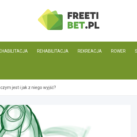
Freetibet.pl
EHABILITACJA
REHABILITACJA
REKREACJA
ROWER
zym jest i jak z niego wyjść?