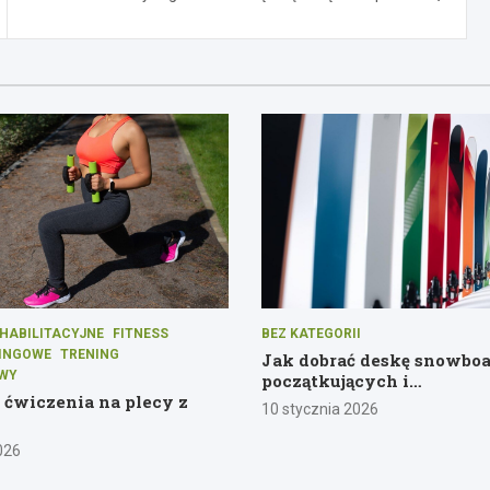
HABILITACYJNE
FITNESS
BEZ KATEGORII
INGOWE
TRENING
Jak dobrać deskę snowbo
OWY
początkujących i
e ćwiczenia na plecy z
średniozaawansowanych
10 stycznia 2026
026