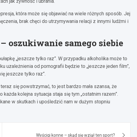
ch jak żywność i ubrania.
resja, która może się objawiać na wiele różnych sposób. Jej
enia, brak chęci do utrzymywania relacji z innymi ludźmi i
 – oszukiwanie samego siebie
apkę „jeszcze tylko raz”. W przypadku alkoholika może to
ku uzależnienia od pornografii będzie to „jeszcze jeden film”,
ę jeszcze tylko raz”.
e teraz się powstrzymać, to jest bardzo mała szansa, że
ażda kolejna sytuacja staja się tym „ostatnim razem”.
kane w skutkach i upośledzić nam w dużym stopniu
Wyścigi konne – skąd się wziął ten sport?