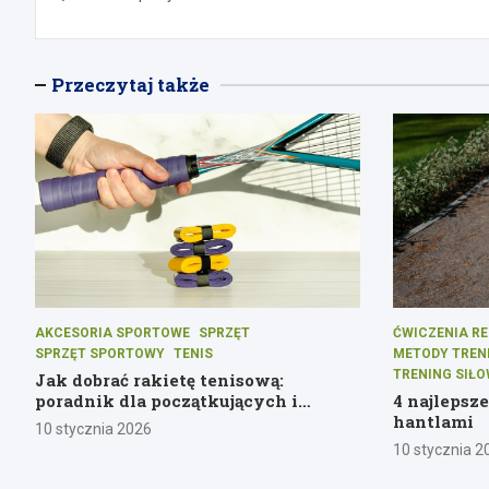
wpisu
Przeczytaj także
AKCESORIA SPORTOWE
SPRZĘT
ĆWICZENIA RE
SPRZĘT SPORTOWY
TENIS
METODY TREN
TRENING SIŁ
Jak dobrać rakietę tenisową:
poradnik dla początkujących i
4 najlepsz
średniozaawansowanych graczy
hantlami
10 stycznia 2026
10 stycznia 2