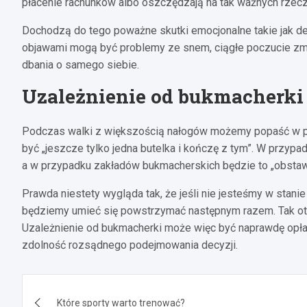
płacenie rachunków albo oszczędzają na tak ważnych rzecza
Dochodzą do tego poważne skutki emocjonalne takie jak dep
objawami mogą być problemy ze snem, ciągłe poczucie zmęcz
dbania o samego siebie.
Uzależnienie od bukmacherki
Podczas walki z większością nałogów możemy popaść w puł
być „jeszcze tylko jedna butelka i kończę z tym”. W przypad
a w przypadku zakładów bukmacherskich będzie to „obstawi
Prawda niestety wygląda tak, że jeśli nie jesteśmy w stani
będziemy umieć się powstrzymać następnym razem. Tak oto k
Uzależnienie od bukmacherki może więc być naprawdę opła
zdolność rozsądnego podejmowania decyzji.
Nawigacja
Które sporty warto trenować?