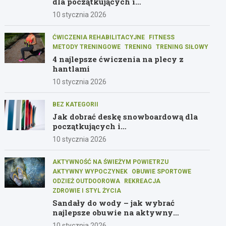
dla początkujących i
średniozaawansowanych graczy
10 stycznia 2026
ĆWICZENIA REHABILITACYJNE
FITNESS
METODY TRENINGOWE
TRENING
TRENING SIŁOWY
4 najlepsze ćwiczenia na plecy z
hantlami
10 stycznia 2026
BEZ KATEGORII
Jak dobrać deskę snowboardową dla
początkujących i
średniozaawansowanych
10 stycznia 2026
AKTYWNOŚĆ NA ŚWIEŻYM POWIETRZU
AKTYWNY WYPOCZYNEK
OBUWIE SPORTOWE
ODZIEŻ OUTDOOROWA
REKREACJA
ZDROWIE I STYL ŻYCIA
Sandały do wody – jak wybrać
najlepsze obuwie na aktywny
wypoczynek
10 stycznia 2026