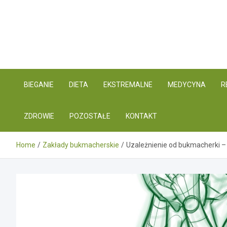
Skip
to
content
BIEGANIE
DIETA
EKSTREMALNE
MEDYCYNA
R
ZDROWIE
POZOSTAŁE
KONTAKT
Home
Zakłady bukmacherskie
Uzależnienie od bukmacherki – c